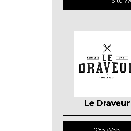
Site W
Le Draveur
Site Web